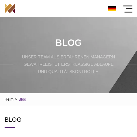
BLOG
UNSER TEAM AUS ERFAHRENEN MANAGERN
GEWÄHRLEISTET ERSTKLASSIGE ABLÄUFE
UND QUALITÄTSKONTROLLE.
Heim
>
Blog
BLOG