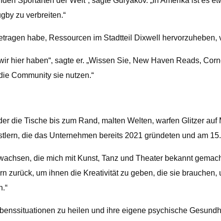
den Sportarten der Welt“, sagte Guryakov. „In Amerika ist es et
gby zu verbreiten.“
etragen habe, Ressourcen im Stadtteil Dixwell hervorzuheben, 
wir hier haben“, sagte er. „Wissen Sie, New Haven Reads, Cornell
die Community sie nutzen.“
e Kinder die Tische bis zum Rand, malten Welten, warfen Glitzer 
tlern, die das Unternehmen bereits 2021 gründeten und am 15. 
wachsen, die mich mit Kunst, Tanz und Theater bekannt gemacht
zurück, um ihnen die Kreativität zu geben, die sie brauchen, u
n.“
Lebenssituationen zu heilen und ihre eigene psychische Gesund