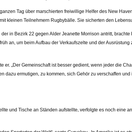
en ganzen Tag über marschierten freiwillige Helfer des New Hav
mit kleinen Teilnehmern Rugbybälle. Sie sicherten den Lebensun
r in Bezirk 22 gegen Alder Jeanette Morrison antritt, brachte
rüh an, um beim Aufbau der Verkaufszelte und der Ausrüstung z
e er. „Der Gemeinschaft ist besser gedient, wenn jeder die Ch
en dazu ermutigen, zu kommen, sich Gehör zu verschaffen und ih
e und Tische an Ständen aufstellte, verfolgte es noch eine a