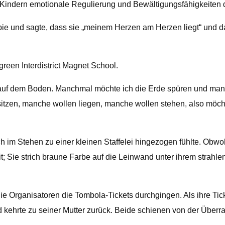
, Kindern emotionale Regulierung und Bewältigungsfähigkeiten 
ie und sagte, dass sie „meinem Herzen am Herzen liegt“ und da
green Interdistrict Magnet School.
ne auf dem Boden. Manchmal möchte ich die Erde spüren und man
 sitzen, manche wollen liegen, manche wollen stehen, also möcht
h im Stehen zu einer kleinen Staffelei hingezogen fühlte. Obwoh
t; Sie strich braune Farbe auf die Leinwand unter ihrem strahl
e Organisatoren die Tombola-Tickets durchgingen. Als ihre Tic
nd kehrte zu seiner Mutter zurück. Beide schienen von der Überr