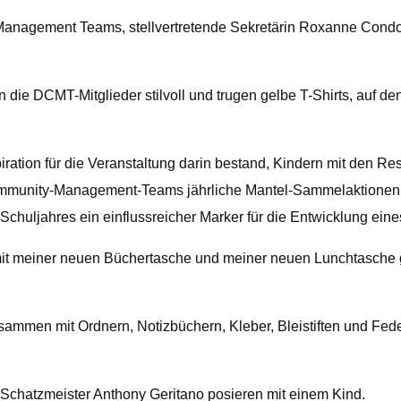
anagement Teams, stellvertretende Sekretärin Roxanne Condon,
 die DCMT-Mitglieder stilvoll und trugen gelbe T-Shirts, auf de
ration für die Veranstaltung darin bestand, Kindern mit den Res
s Community-Management-Teams jährliche Mantel-Sammelaktione
Schuljahres ein einflussreicher Marker für die Entwicklung eine
 mit meiner neuen Büchertasche und meiner neuen Lunchtasche g
mmen mit Ordnern, Notizbüchern, Kleber, Bleistiften und Feder
chatzmeister Anthony Geritano posieren mit einem Kind.