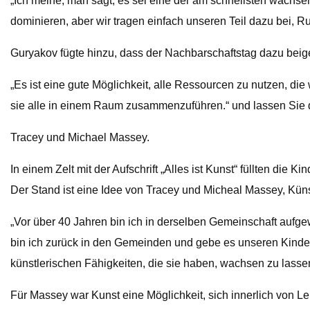
„Ich meine, man sagt, es sei eine der am schnellsten wachsen
dominieren, aber wir tragen einfach unseren Teil dazu bei, Ru
Guryakov fügte hinzu, dass der Nachbarschaftstag dazu beig
„Es ist eine gute Möglichkeit, alle Ressourcen zu nutzen, die 
sie alle in einem Raum zusammenzuführen.“ und lassen Sie 
Tracey und Michael Massey.
In einem Zelt mit der Aufschrift „Alles ist Kunst“ füllten di
Der Stand ist eine Idee von Tracey und Micheal Massey, Küns
„Vor über 40 Jahren bin ich in derselben Gemeinschaft aufge
bin ich zurück in den Gemeinden und gebe es unseren Kindern 
künstlerischen Fähigkeiten, die sie haben, wachsen zu lasse
Für Massey war Kunst eine Möglichkeit, sich innerlich von 