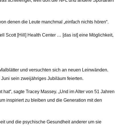
was schwieriger, weil dort die NFL und andere Sportarten
von denen die Leute manchmal „einfach nichts hören“.
 Scott [Hill] Health Center … [das ist] eine Möglichkeit,
auf Malblätter und versuchten sich an neuen Leinwänden.
Juni sein zweijähriges Jubiläum feierten.
 hat“, sagte Tracey Massey. „Und im Alter von 51 Jahren
m inspiriert zu bleiben und die Generation mit den
heit und die psychische Gesundheit anderer um sie